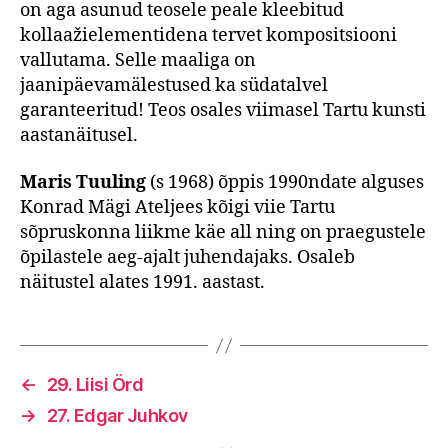
on aga asunud teosele peale kleebitud
kollaažielementidena tervet kompositsiooni
vallutama. Selle maaliga on
jaanipäevamälestused ka südatalvel
garanteeritud! Teos osales viimasel Tartu kunsti
aastanäitusel.
Maris Tuuling
(s 1968) õppis 1990ndate alguses
Konrad Mägi Ateljees kõigi viie Tartu
sõpruskonna liikme käe all ning on praegustele
õpilastele aeg-ajalt juhendajaks. Osaleb
näitustel alates 1991. aastast.
←
29. Liisi Örd
→
27. Edgar Juhkov