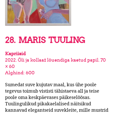
28. MARIS TUULING
Kapriisid
2022. Õli ja kollaaž lõuendiga kaetud papil. 70
× 60
Alghind: 600
Sumedat suve kujutav maal, kus ühe poole
tegevus toimub vististi tähistaeva all ja teise
poole oma keskpäevases päikeselõõsas.
Tuulingulikud pikakaelalised näitsikud
kannavad elegantseid suvekleite, mille mustrid