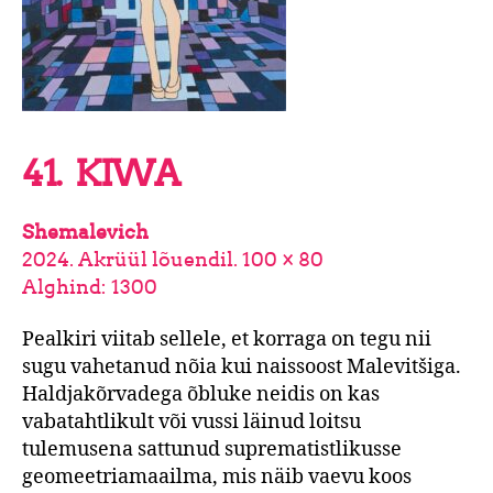
41. KIWA
Shemalevich
2024. Akrüül lõuendil. 100 × 80
Alghind: 1300
Pealkiri viitab sellele, et korraga on tegu nii
sugu vahetanud nõia kui naissoost Malevitšiga.
Haldjakõrvadega õbluke neidis on kas
vabatahtlikult või vussi läinud loitsu
tulemusena sattunud suprematistlikusse
geomeetriamaailma, mis näib vaevu koos