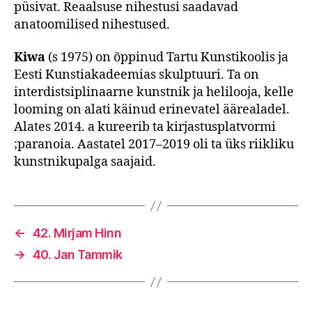
püsivat. Reaalsuse nihestusi saadavad
anatoomilised nihestused.
Kiwa
(s 1975) on õppinud Tartu Kunstikoolis ja
Eesti Kunstiakadeemias skulptuuri. Ta on
interdistsiplinaarne kunstnik ja helilooja, kelle
looming on alati käinud erinevatel äärealadel.
Alates 2014. a kureerib ta kirjastusplatvormi
;paranoia. Aastatel 2017–2019 oli ta üks riikliku
kunstnikupalga saajaid.
←
42. Mirjam Hinn
→
40. Jan Tammik